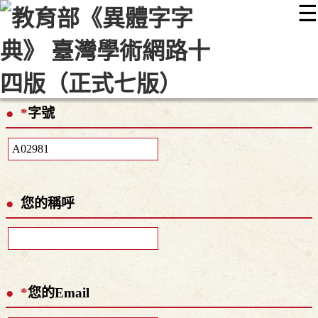
☰
:::
最新消息
常見問題
編輯說明
字典附錄
使用說明
顯示模式
網站導覽
EN
*
字號
您的稱呼
*
您的Email