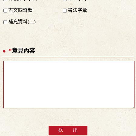
古文四聲韻
書法字彙
補充資料(二)
*
意見內容
送 出