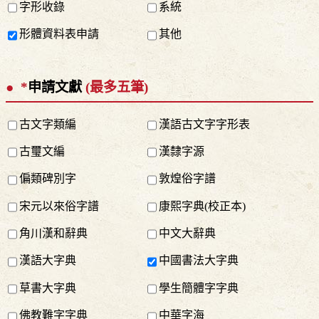
字形收錄
系統
形體資料表申請
其他
*
申請文獻
(最多五筆)
古文字類編
漢語古文字字形表
古璽文編
漢隸字源
偏類碑別字
敦煌俗字譜
宋元以來俗字譜
康熙字典(校正本)
角川漢和辭典
中文大辭典
漢語大字典
中國書法大字典
草書大字典
學生簡體字字典
佛教難字字典
中華字海