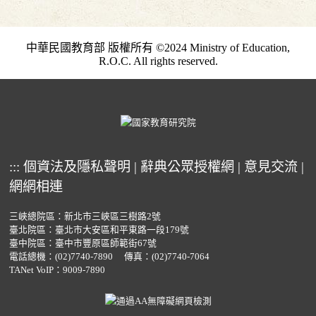
中華民國教育部 版權所有 ©2024 Ministry of Education,
R.O.C. All rights reserved.
:::
個資法及隱私聲明
|
辭典公眾授權網
|
意見交流
|
網網相連
三峽總院區：新北市三峽區三樹路2號
臺北院區：臺北市大安區和平東路一段179號
臺中院區：臺中市豐原區師範街67號
電話總機：
(02)7740-7890
傳真：(02)7740-7064
TANet VoIP：9009-7890