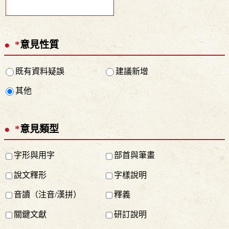
*
意見性質
既有資料疑誤
建議新增
其他
*
意見類型
字形與用字
部首與筆畫
說文釋形
字樣說明
音讀（注音/漢拼）
釋義
關鍵文獻
研訂說明