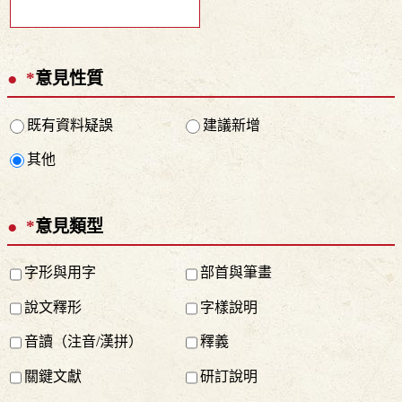
*
意見性質
既有資料疑誤
建議新增
其他
*
意見類型
字形與用字
部首與筆畫
說文釋形
字樣說明
音讀（注音/漢拼）
釋義
關鍵文獻
研訂說明