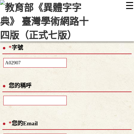
☰
:::
最新消息
常見問題
編輯說明
字典附錄
使用說明
顯示模式
網站導覽
EN
*
字號
您的稱呼
*
您的Email