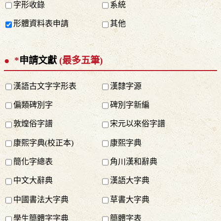
字形收錄
系統
形體資料表申請
其他
*
申請文獻
(最多五筆)
漢語古文字字形表
漢隸字源
偏類碑別字
碑別字新編
敦煌俗字譜
宋元以來俗字譜
康熙字典(校正本)
康熙字典
簡化字總表
角川漢和辭典
中文大辭典
漢語大字典
中國書法大字典
草書大字典
學生簡體字字典
簡體字表