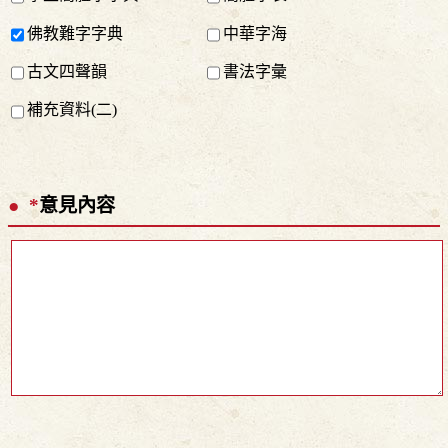
佛教難字字典
中華字海
古文四聲韻
書法字彙
補充資料(二)
*
意見內容