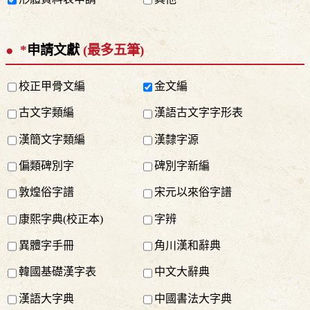
*
申請文獻
(最多五筆)
校正甲骨文編
金文編
古文字類編
漢語古文字字形表
漢簡文字類編
漢隸字源
偏類碑別字
碑別字新編
敦煌俗字譜
宋元以來俗字譜
康熙字典(校正本)
字辨
異體字手冊
角川漢和辭典
韓國基礎漢字表
中文大辭典
漢語大字典
中國書法大字典