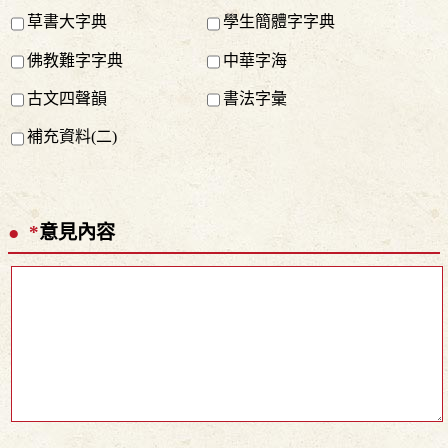
草書大字典
學生簡體字字典
佛教難字字典
中華字海
古文四聲韻
書法字彙
補充資料(二)
*
意見內容