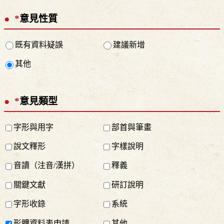
*
意見性質
既有資料疑誤
建議新增
其他
*
意見類型
字形與用字
部首與筆畫
說文釋形
字樣說明
音讀（注音/漢拼）
釋義
關鍵文獻
研訂說明
字形收錄
系統
形體資料表申請
其他