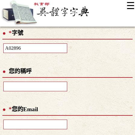
☰
:::
最新消息
常見問題
編輯說明
字典附錄
使用說明
*
字號
顯示模式
網站導覽
EN
您的稱呼
*
您的Email