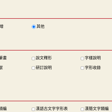
增
其他
筆畫
說文釋形
字樣說明
獻
研訂說明
字形收錄
類編
漢語古文字字形表
漢簡文字類編