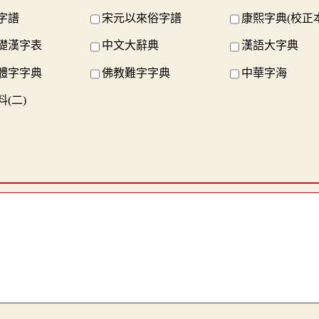
字譜
宋元以來俗字譜
康熙字典(校正本
礎漢字表
中文大辭典
漢語大字典
體字字典
佛教難字字典
中華字海
(二)