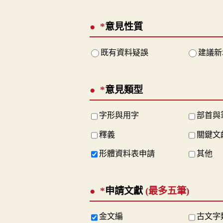
*
意見性質
既有資料疑誤
建議新
*
意見類型
字形與用字
部首與
釋義
關鍵文
形體資料表申請
其他
*
申請文獻
(最多五筆)
金文編
古文字