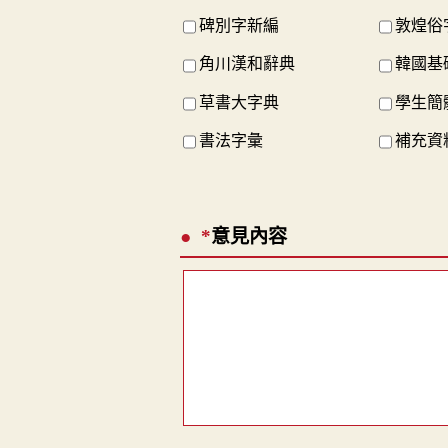
碑別字新編
敦煌俗
角川漢和辭典
韓國基
草書大字典
學生簡
書法字彙
補充資料
*
意見內容