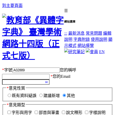
到主要頁面
☰
網站選單
:::
最新消息
常見問題
編輯
說明
字典附錄
使用說明
顯
示模式
網站導覽
EN
*
字號
您的稱呼
*
您的Email
*
意見性質
既有資料疑誤
建議新增
其他
*
意見類型
字形與用字
部首與筆畫
說文釋形
字樣說明