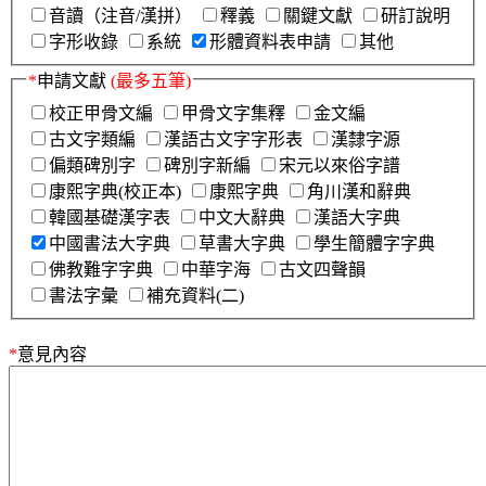
音讀（注音/漢拼）
釋義
關鍵文獻
研訂說明
字形收錄
系統
形體資料表申請
其他
*
申請文獻
(最多五筆)
校正甲骨文編
甲骨文字集釋
金文編
古文字類編
漢語古文字字形表
漢隸字源
偏類碑別字
碑別字新編
宋元以來俗字譜
康熙字典(校正本)
康熙字典
角川漢和辭典
韓國基礎漢字表
中文大辭典
漢語大字典
中國書法大字典
草書大字典
學生簡體字字典
佛教難字字典
中華字海
古文四聲韻
書法字彙
補充資料(二)
*
意見內容