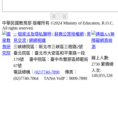
送 出
中華民國教育部 版權所有 ©2024 Ministry of Education, R.O.C.
All rights reserved.
:::
個資法及隱私聲明
|
辭典公眾授權網
|
意
見交流
|
網網相連
三峽總院區：新北市三峽區三樹路2號
臺北院區：臺北市大安區和平東路一段
線上人數:
179號
臺中院區：臺中市豐原區師範街
2730
累積總
67號
人次:
電話總機：
(02)7740-7890
傳真：
149,055,328
(02)7740-7064
TANet VoIP：9009-7890