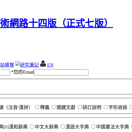
站導覽
EN
*
您的Email
讀（注音/漢拼）
釋義
關鍵文獻
研訂說明
字形收錄
角川漢和辭典
中文大辭典
漢語大字典
中國書法大字典