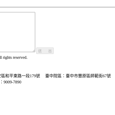
送 出
ghts reserved.
區和平東路一段179號
臺中院區：臺中市豐原區師範街67號
P：9009-7890