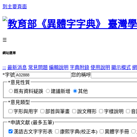
到主要頁面
☰
網站選單
:::
最新消息
常見問題
編輯說明
字典附錄
使用說明
顯示模式
網
*
字號
您的稱呼
*
意見性質
既有資料疑誤
建議新增
其他
*
意見類型
字形與用字
部首與筆畫
說文釋形
字樣說明
音
*
申請文獻
(最多五筆)
漢語古文字字形表
康熙字典(校正本)
異體字手冊