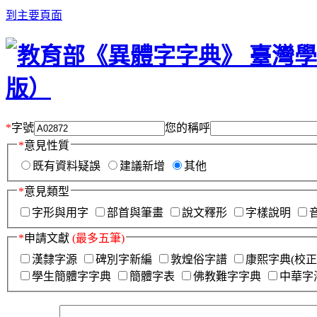
到主要頁面
*
字號
您的稱呼
*
意見性質
既有資料疑誤
建議新增
其他
*
意見類型
字形與用字
部首與筆畫
說文釋形
字樣說明
*
申請文獻
(最多五筆)
漢隸字源
碑別字新編
敦煌俗字譜
康熙字典(校正
學生簡體字字典
簡體字表
佛教難字字典
中華字