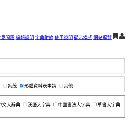
常見問題
編輯說明
字典附錄
使用說明
顯示模式
網站導覽
錄
系統
形體資料表申請
其他
中文大辭典
漢語大字典
中國書法大字典
草書大字典