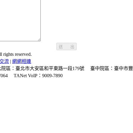
送 出
ghts reserved.
交流
|
網網相連
北院區：臺北市大安區和平東路一段179號
臺中院區：臺中市豐
064
TANet VoIP：9009-7890