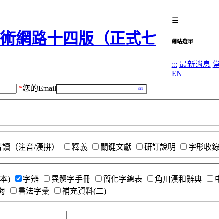
☰
網站選單
:::
最新消息
EN
*
您的Email
音讀（注音/漢拼）
釋義
關鍵文獻
研訂說明
字形收
本)
字辨
異體字手冊
簡化字總表
角川漢和辭典
海
書法字彙
補充資料(二)