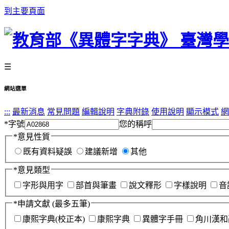
到主要頁面
☰
網站選單
:::
最新消息
常見問題
編輯說明
字典附錄
使用說明
顯示模式
網
*
字號
您的稱呼
*
意見性質
既有資料疑誤
建議新增
其他
*
意見類型
字形與用字
部首與筆畫
說文釋形
字樣說明
音
*
申請文獻
(最多五筆)
康熙字典(校正本)
康熙字典
異體字手冊
角川漢和