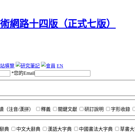
站導覽
EN
*
您的Email
讀（注音/漢拼）
釋義
關鍵文獻
研訂說明
字形收錄
辭典
中文大辭典
漢語大字典
中國書法大字典
草書大