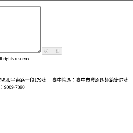
送 出
ghts reserved.
區和平東路一段179號
臺中院區：臺中市豐原區師範街67號
P：9009-7890