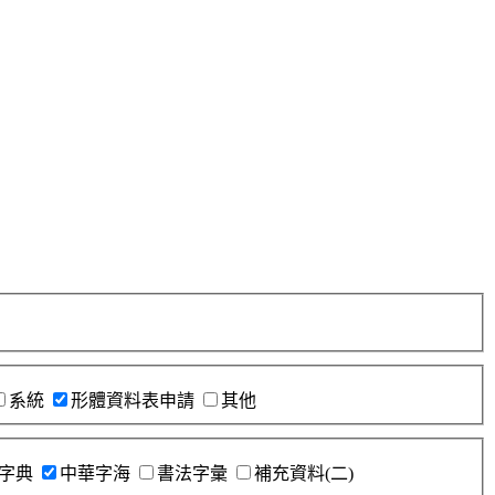
系統
形體資料表申請
其他
字典
中華字海
書法字彙
補充資料(二)