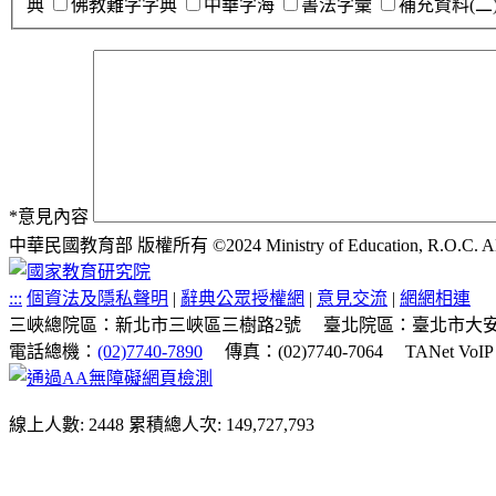
典
佛教難字字典
中華字海
書法字彙
補充資料(二
*
意見內容
中華民國教育部 版權所有 ©2024 Ministry of Education, R.O.C. All ri
:::
個資法及隱私聲明
|
辭典公眾授權網
|
意見交流
|
網網相連
三峽總院區：新北市三峽區三樹路2號
臺北院區：臺北市大安
電話總機：
(02)7740-7890
傳真：(02)7740-7064
TANet VoI
線上人數: 2448
累積總人次: 149,727,793