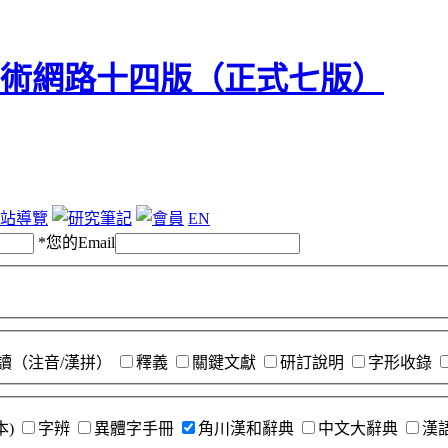
站導覽
EN
*
您的Email
讀（注音/漢拼）
釋義
關鍵文獻
研訂說明
字形收錄
本)
字辨
異體字手冊
角川漢和辭典
中文大辭典
漢