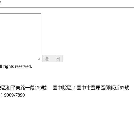
)
送 出
ghts reserved.
區和平東路一段179號
臺中院區：臺中市豐原區師範街67號
P：9009-7890