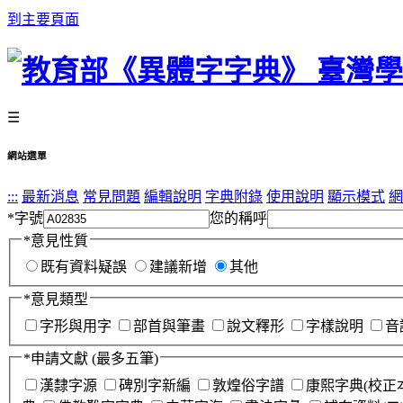
到主要頁面
☰
網站選單
:::
最新消息
常見問題
編輯說明
字典附錄
使用說明
顯示模式
網
*
字號
您的稱呼
*
意見性質
既有資料疑誤
建議新增
其他
*
意見類型
字形與用字
部首與筆畫
說文釋形
字樣說明
音
*
申請文獻
(最多五筆)
漢隸字源
碑別字新編
敦煌俗字譜
康熙字典(校正