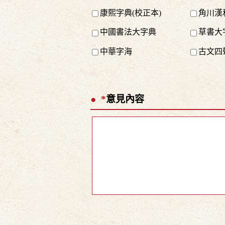
康熙字典(校正本)
角川漢
中國書法大字典
草書大
中華字海
古文四
*
意見內容