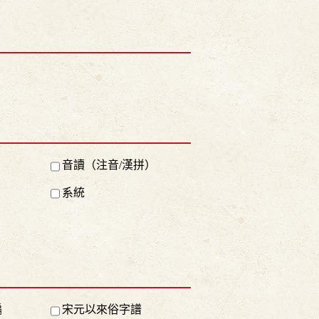
音讀（注音/漢拼）
系統
編
宋元以來俗字譜