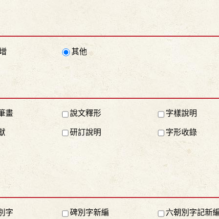
增
其他
筆畫
說文釋形
字樣說明
獻
研訂說明
字形收錄
別字
碑別字新編
六朝別字記新