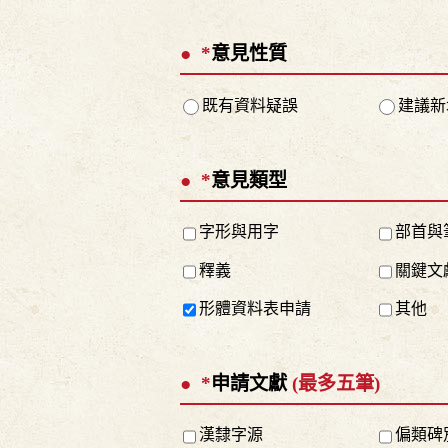
*
意見性質
既有資料疑誤
建議新
*
意見類型
字形與用字
部首與
釋義
關鍵文
形體資料表申請
其他
*
申請文獻
(最多五筆)
漢隸字源
偏類碑