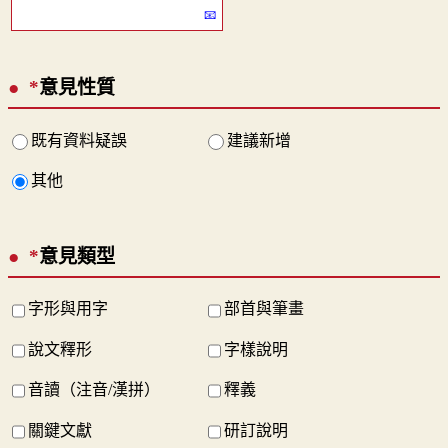
*
意見性質
既有資料疑誤
建議新增
其他
*
意見類型
字形與用字
部首與筆畫
說文釋形
字樣說明
音讀（注音/漢拼）
釋義
關鍵文獻
研訂說明