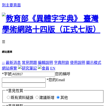
到主要頁面
☰
網站選單
:::
最新消息
常見問題
編輯說明
字典附錄
使用說明
顯示模式
網站導覽
EN
*
字號
您的稱呼
*
您的Email
*
意見性質
既有資料疑誤
建議新增
其他