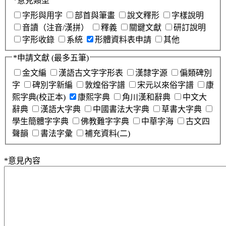
*
意見類型
字形與用字
部首與筆畫
說文釋形
字樣說明
音讀（注音/漢拼）
釋義
關鍵文獻
研訂說明
字形收錄
系統
形體資料表申請
其他
*
申請文獻
(最多五筆)
金文編
漢語古文字字形表
漢隸字源
偏類碑別
字
碑別字新編
敦煌俗字譜
宋元以來俗字譜
康
熙字典(校正本)
康熙字典
角川漢和辭典
中文大
辭典
漢語大字典
中國書法大字典
草書大字典
學生簡體字字典
佛教難字字典
中華字海
古文四
聲韻
書法字彙
補充資料(二)
*
意見內容