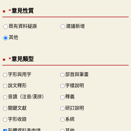
*
意見性質
既有資料疑誤
建議新增
其他
*
意見類型
字形與用字
部首與筆畫
說文釋形
字樣說明
音讀（注音/漢拼）
釋義
關鍵文獻
研訂說明
字形收錄
系統
形體資料表申請
其他