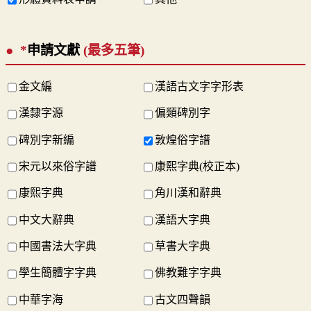
*
申請文獻
(最多五筆)
金文編
漢語古文字字形表
漢隸字源
偏類碑別字
碑別字新編
敦煌俗字譜
宋元以來俗字譜
康熙字典(校正本)
康熙字典
角川漢和辭典
中文大辭典
漢語大字典
中國書法大字典
草書大字典
學生簡體字字典
佛教難字字典
中華字海
古文四聲韻