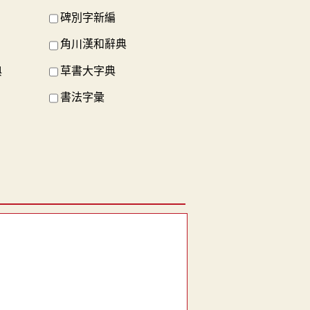
碑別字新編
角川漢和辭典
典
草書大字典
書法字彙