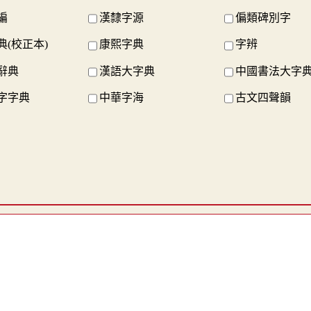
編
漢隸字源
偏類碑別字
典(校正本)
康熙字典
字辨
辭典
漢語大字典
中國書法大字
字字典
中華字海
古文四聲韻