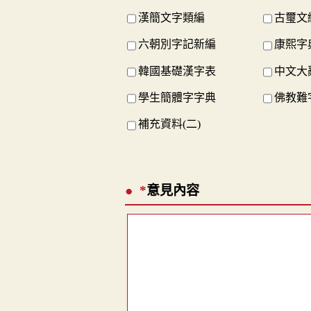
漢簡文字類編
古璽文
六朝別字記新編
康熙字
韓國基礎漢字表
中文大
學生簡體字字典
佛教難
補充資料(二)
*
意見內容