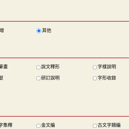
增
其他
筆畫
說文釋形
字樣說明
獻
研訂說明
字形收錄
字集釋
金文編
古文字類編