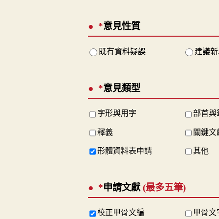
*
意見性質
既有資料疑誤
建議新
*
意見類型
字形與用字
部首與
釋義
關鍵文
形體資料表申請
其他
*
申請文獻
(最多五筆)
校正甲骨文編
甲骨文