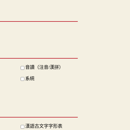
音讀（注音/漢拼）
系統
漢語古文字字形表