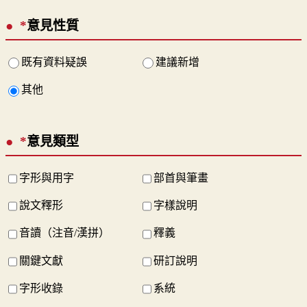
*
意見性質
既有資料疑誤
建議新增
其他
*
意見類型
字形與用字
部首與筆畫
說文釋形
字樣說明
音讀（注音/漢拼）
釋義
關鍵文獻
研訂說明
字形收錄
系統