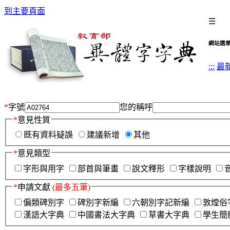
到主要頁面
☰
網站選
:::
最
*
字號
您的稱呼
*
意見性質
既有資料疑誤
建議新增
其他
*
意見類型
字形與用字
部首與筆畫
說文釋形
字樣說明
*
申請文獻
(最多五筆)
偏類碑別字
碑別字新編
六朝別字記新編
敦煌俗
漢語大字典
中國書法大字典
草書大字典
學生簡