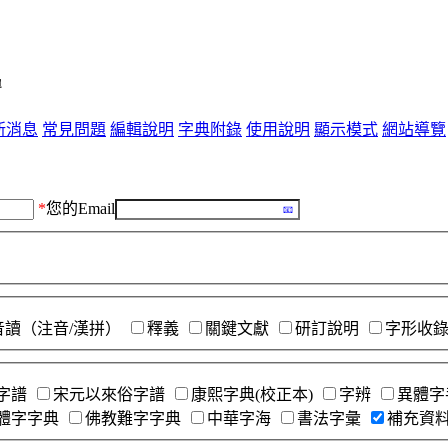
單
新消息
常見問題
編輯說明
字典附錄
使用說明
顯示模式
網站導覽
*
您的Email
音讀（注音/漢拼）
釋義
關鍵文獻
研訂說明
字形收
字譜
宋元以來俗字譜
康熙字典(校正本)
字辨
異體字
體字字典
佛教難字字典
中華字海
書法字彙
補充資料