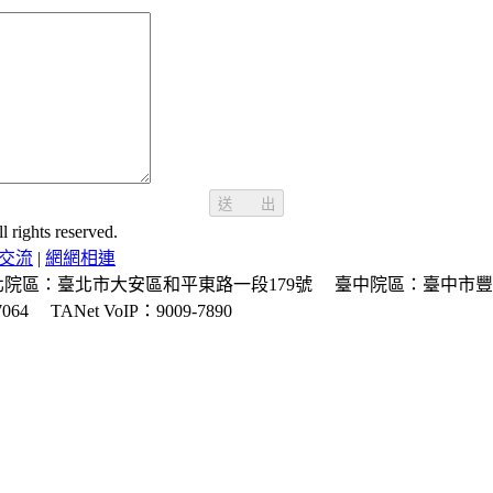
送 出
ghts reserved.
交流
|
網網相連
北院區：臺北市大安區和平東路一段179號
臺中院區：臺中市豐
064
TANet VoIP：9009-7890