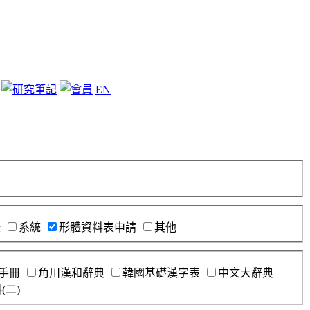
EN
錄
系統
形體資料表申請
其他
手冊
角川漢和辭典
韓國基礎漢字表
中文大辭典
(二)