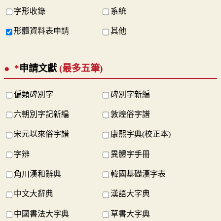
字形收錄
系統
形體資料表申請
其他
*
申請文獻
(最多五筆)
偏類碑別字
碑別字新編
六朝別字記新編
敦煌俗字譜
宋元以來俗字譜
康熙字典(校正本)
字辨
異體字手冊
角川漢和辭典
韓國基礎漢字表
中文大辭典
漢語大字典
中國書法大字典
草書大字典