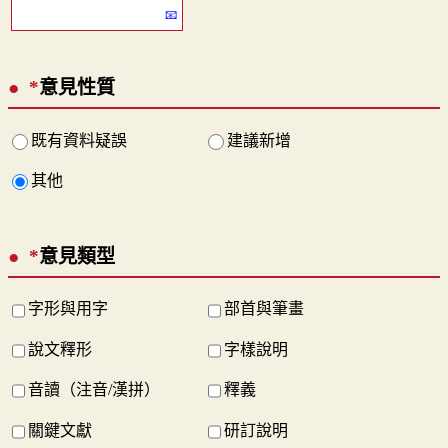
*
意見性質
既有資料疑誤
建議新增
其他
*
意見類型
字形與用字
部首與筆畫
說文釋形
字樣說明
音讀（注音/漢拼）
釋義
關鍵文獻
研訂說明