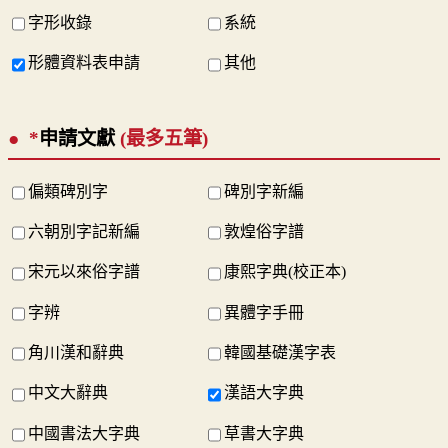
字形收錄
系統
形體資料表申請
其他
*
申請文獻
(最多五筆)
偏類碑別字
碑別字新編
六朝別字記新編
敦煌俗字譜
宋元以來俗字譜
康熙字典(校正本)
字辨
異體字手冊
角川漢和辭典
韓國基礎漢字表
中文大辭典
漢語大字典
中國書法大字典
草書大字典