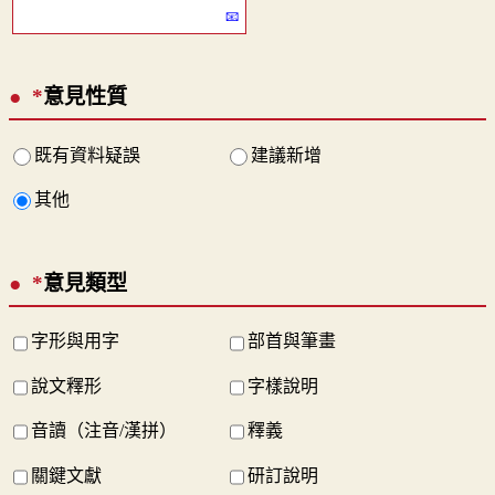
*
意見性質
既有資料疑誤
建議新增
其他
*
意見類型
字形與用字
部首與筆畫
說文釋形
字樣說明
音讀（注音/漢拼）
釋義
關鍵文獻
研訂說明