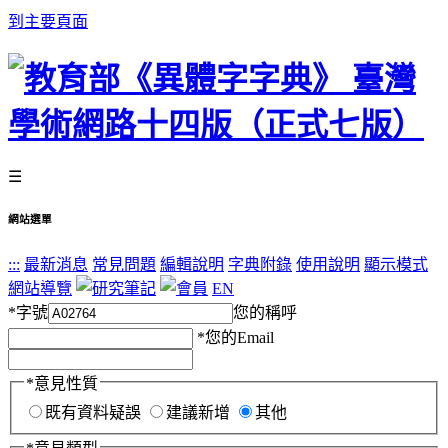
到主要頁面
☰
網站選單
:::
最新消息
常見問題
編輯說明
字典附錄
使用說明
顯示模式
網站導覽
EN
*
字號
您的稱呼
*
您的Email
*
意見性質
既有資料疑誤
建議新增
其他