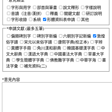
*
意見類型
字形與用字
部首與筆畫
說文釋形
字樣說明
音讀（注音/漢拼）
釋義
關鍵文獻
研訂說明
字形收錄
系統
形體資料表申請
其他
*
申請文獻
(最多五筆)
偏類碑別字
碑別字新編
六朝別字記新編
敦煌
俗字譜
宋元以來俗字譜
康熙字典(校正本)
字辨
異體字手冊
角川漢和辭典
韓國基礎漢字表
中
文大辭典
漢語大字典
中國書法大字典
草書大字
典
學生簡體字字典
佛教難字字典
中華字海
書
法字彙
補充資料(二)
*
意見內容