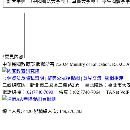
語大字典
中國書法大字典
草書大字典
學生簡體字字
*
意見內容
中華民國教育部 版權所有 ©2024 Ministry of Education, R.O.C. All ri
:::
個資法及隱私聲明
|
辭典公眾授權網
|
意見交流
|
網網相連
三峽總院區：新北市三峽區三樹路2號
臺北院區：臺北市大安
電話總機：
(02)7740-7890
傳真：(02)7740-7064
TANet VoI
線上人數: 4420
累積總人次: 149,276,283