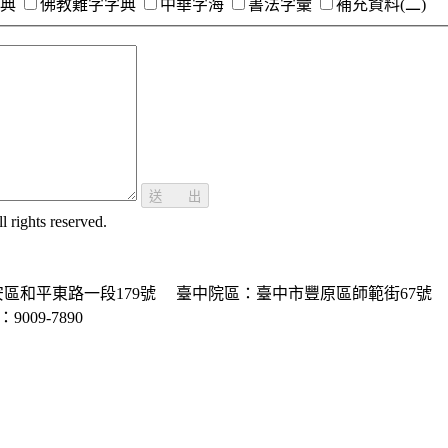
典
佛教難字字典
中華字海
書法字彙
補充資料(二)
送 出
ghts reserved.
區和平東路一段179號
臺中院區：臺中市豐原區師範街67號
P：9009-7890