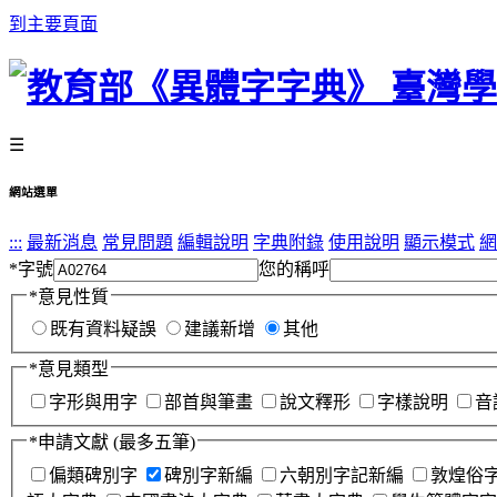
到主要頁面
☰
網站選單
:::
最新消息
常見問題
編輯說明
字典附錄
使用說明
顯示模式
網
*
字號
您的稱呼
*
意見性質
既有資料疑誤
建議新增
其他
*
意見類型
字形與用字
部首與筆畫
說文釋形
字樣說明
音
*
申請文獻
(最多五筆)
偏類碑別字
碑別字新編
六朝別字記新編
敦煌俗