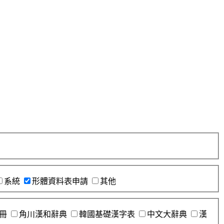
系統
形體資料表申請
其他
冊
角川漢和辭典
韓國基礎漢字表
中文大辭典
漢