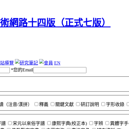
站導覽
EN
*
您的Email
讀（注音/漢拼）
釋義
關鍵文獻
研訂說明
字形收錄
字譜
宋元以來俗字譜
康熙字典(校正本)
字辨
異體字手