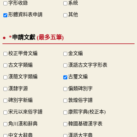
字形收錄
系統
形體資料表申請
其他
*
申請文獻
(最多五筆)
校正甲骨文編
金文編
古文字類編
漢語古文字字形表
漢簡文字類編
古璽文編
漢隸字源
偏類碑別字
碑別字新編
敦煌俗字譜
宋元以來俗字譜
康熙字典(校正本)
角川漢和辭典
韓國基礎漢字表
中文大辭典
漢語大字典