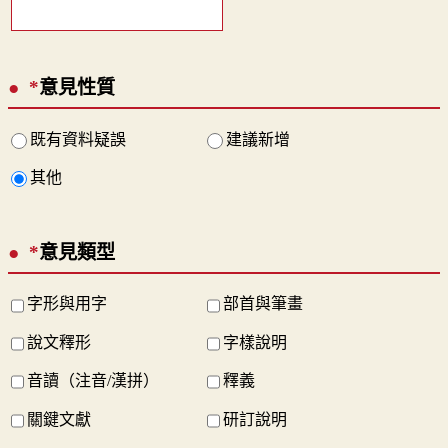
*
意見性質
既有資料疑誤
建議新增
其他
*
意見類型
字形與用字
部首與筆畫
說文釋形
字樣說明
音讀（注音/漢拼）
釋義
關鍵文獻
研訂說明