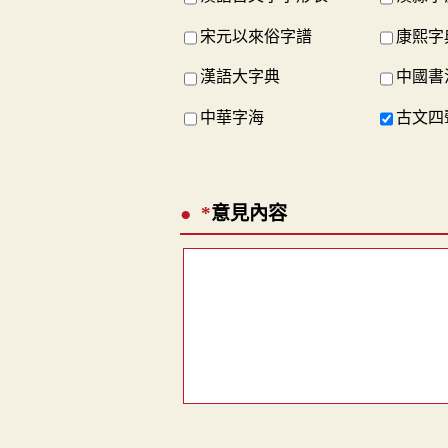
宋元以來俗字譜
康熙字
漢語大字典
中國書
中華字海
古文四
*
意見內容