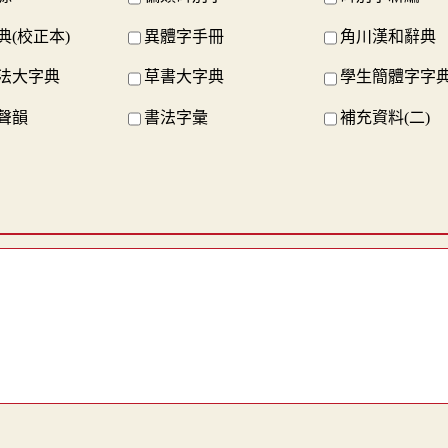
典(校正本)
異體字手冊
角川漢和辭典
法大字典
草書大字典
學生簡體字字
聲韻
書法字彙
補充資料(二)