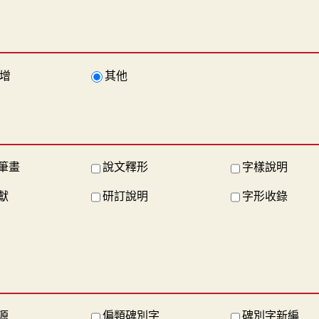
增
其他
筆畫
說文釋形
字樣說明
獻
研訂說明
字形收錄
源
偏類碑別字
碑別字新編