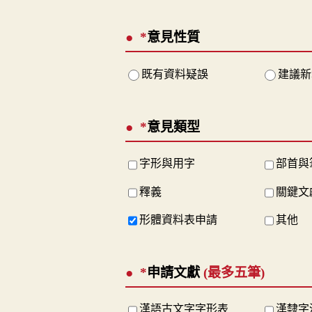
*
意見性質
既有資料疑誤
建議新
*
意見類型
字形與用字
部首與
釋義
關鍵文
形體資料表申請
其他
*
申請文獻
(最多五筆)
漢語古文字字形表
漢隸字