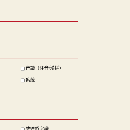
音讀（注音/漢拼）
系統
敦煌俗字譜