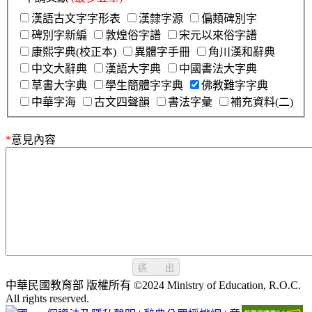
漢語古文字字形表
漢隸字源
偏類碑別字
碑別字新編
敦煌俗字譜
宋元以來俗字譜
康熙字典(校正本)
異體字手冊
角川漢和辭典
中文大辭典
漢語大字典
中國書法大字典
草書大字典
學生簡體字字典
佛教難字字典
中華字海
古文四聲韻
書法字彙
補充資料(二)
*
意見內容
送 出
中華民國教育部 版權所有 ©2024 Ministry of Education, R.O.C.
All rights reserved.