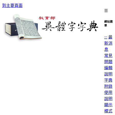
到主要頁面
☰
網站選
單
:::
最
新消
息
常見
問題
編輯
說明
字典
附錄
使用
說明
顯示
模式