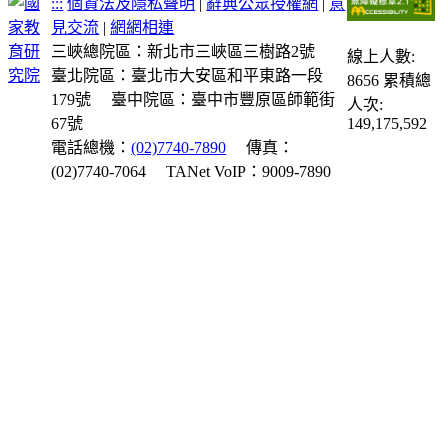
:::
個資法及隱私聲明
|
辭典公眾授權網
|
意
見交流
|
網網相連
三峽總院區：新北市三峽區三樹路2號
線上人數:
臺北院區：臺北市大安區和平東路一段
8656
累積總
179號
臺中院區：臺中市豐原區師範街
人次:
67號
149,175,592
電話總機：
(02)7740-7890
傳真：
(02)7740-7064
TANet VoIP：9009-7890