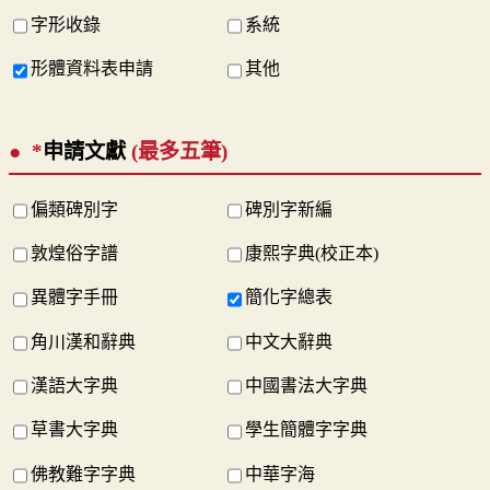
字形收錄
系統
形體資料表申請
其他
*
申請文獻
(最多五筆)
偏類碑別字
碑別字新編
敦煌俗字譜
康熙字典(校正本)
異體字手冊
簡化字總表
角川漢和辭典
中文大辭典
漢語大字典
中國書法大字典
草書大字典
學生簡體字字典
佛教難字字典
中華字海