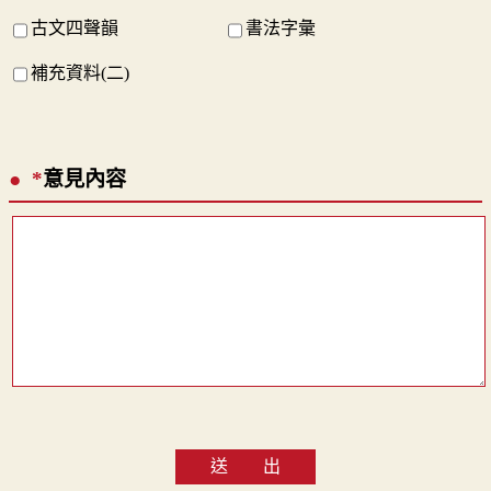
古文四聲韻
書法字彙
補充資料(二)
*
意見內容
送 出