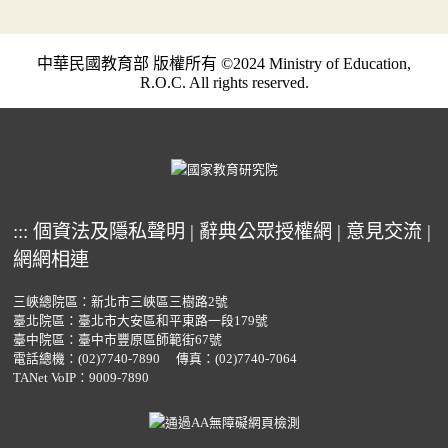
中華民國教育部 版權所有 ©2024 Ministry of Education,
R.O.C. All rights reserved.
:::
個資法及隱私聲明
|
辭典公眾授權網
|
意見交流
|
網網相連
三峽總院區：新北市三峽區三樹路2號
臺北院區：臺北市大安區和平東路一段179號
臺中院區：臺中市豐原區師範街67號
電話總機：
(02)7740-7890
傳真：(02)7740-7064
TANet VoIP：9009-7890