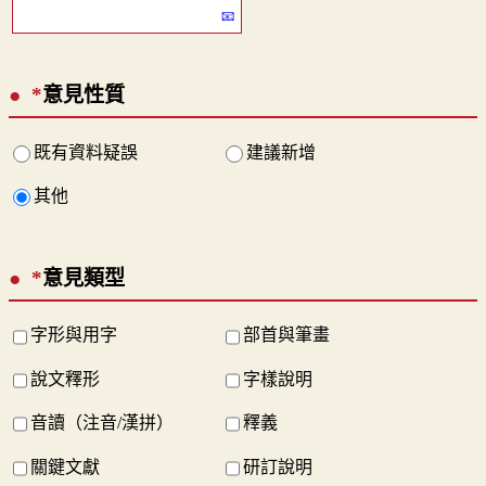
*
意見性質
既有資料疑誤
建議新增
其他
*
意見類型
字形與用字
部首與筆畫
說文釋形
字樣說明
音讀（注音/漢拼）
釋義
關鍵文獻
研訂說明