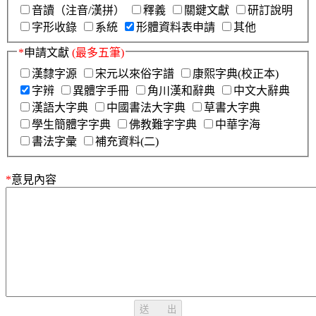
音讀（注音/漢拼）
釋義
關鍵文獻
研訂說明
字形收錄
系統
形體資料表申請
其他
*
申請文獻
(最多五筆)
漢隸字源
宋元以來俗字譜
康熙字典(校正本)
字辨
異體字手冊
角川漢和辭典
中文大辭典
漢語大字典
中國書法大字典
草書大字典
學生簡體字字典
佛教難字字典
中華字海
書法字彙
補充資料(二)
*
意見內容
送 出