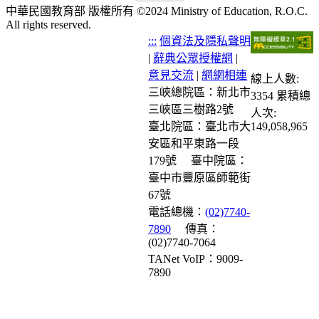
中華民國教育部 版權所有 ©2024 Ministry of Education, R.O.C.
All rights reserved.
:::
個資法及隱私聲明
|
辭典公眾授權網
|
意見交流
|
網網相連
線上人數:
三峽總院區：新北市
3354
累積總
三峽區三樹路2號
人次:
臺北院區：臺北市大
149,058,965
安區和平東路一段
179號
臺中院區：
臺中市豐原區師範街
67號
電話總機：
(02)7740-
7890
傳真：
(02)7740-7064
TANet VoIP：9009-
7890