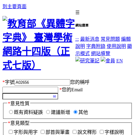
到主要頁面
☰
網站選單
:::
最新消息
常見問題
編輯
說明
字典附錄
使用說明
顯
示模式
網站導覽
EN
*
字號
您的稱呼
*
您的Email
*
意見性質
既有資料疑誤
建議新增
其他
*
意見類型
字形與用字
部首與筆畫
說文釋形
字樣說明