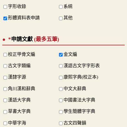
字形收錄
系統
形體資料表申請
其他
*
申請文獻
(最多五筆)
校正甲骨文編
金文編
古文字類編
漢語古文字字形表
漢隸字源
康熙字典(校正本)
角川漢和辭典
中文大辭典
漢語大字典
中國書法大字典
草書大字典
學生簡體字字典
中華字海
古文四聲韻