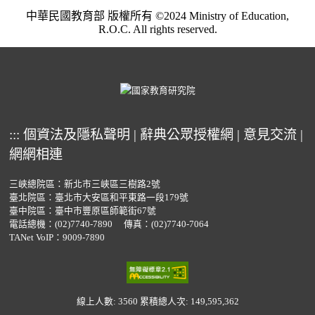
中華民國教育部 版權所有 ©2024 Ministry of Education,
R.O.C. All rights reserved.
:::
個資法及隱私聲明
|
辭典公眾授權網
|
意見交流
|
網網相連
三峽總院區：新北市三峽區三樹路2號
臺北院區：臺北市大安區和平東路一段179號
臺中院區：臺中市豐原區師範街67號
電話總機：
(02)7740-7890
傳真：(02)7740-7064
TANet VoIP：9009-7890
線上人數: 3560
累積總人次: 149,595,362