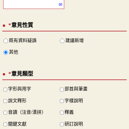
*
意見性質
既有資料疑誤
建議新增
其他
*
意見類型
字形與用字
部首與筆畫
說文釋形
字樣說明
音讀（注音/漢拼）
釋義
關鍵文獻
研訂說明