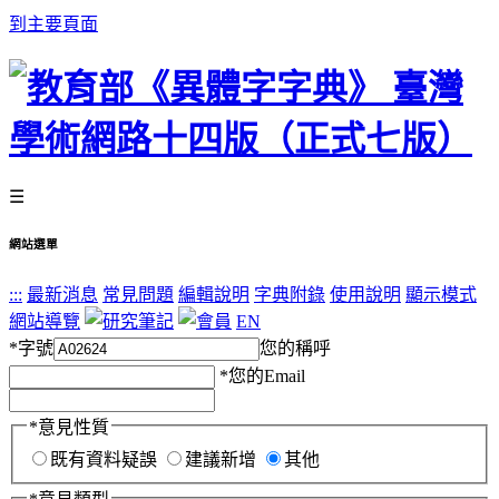
到主要頁面
☰
網站選單
:::
最新消息
常見問題
編輯說明
字典附錄
使用說明
顯示模式
網站導覽
EN
*
字號
您的稱呼
*
您的Email
*
意見性質
既有資料疑誤
建議新增
其他