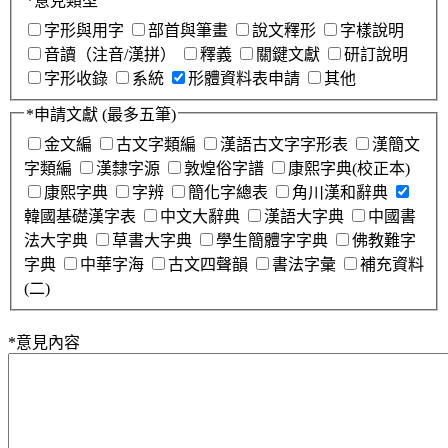
*
意見類型
字形與用字
部首與筆畫
說文釋形
字樣說明
音讀（注音/漢拼）
釋義
關鍵文獻
研訂說明
字形收錄
系統
形體資料表申請
其他
*
申請文獻
(最多五筆)
金文編
古文字類編
漢語古文字字形表
漢簡文
字類編
漢隸字源
敦煌俗字譜
康熙字典(校正本)
康熙字典
字辨
簡化字總表
角川漢和辭典
韓國基礎漢字表
中文大辭典
漢語大字典
中國書
法大字典
草書大字典
學生簡體字字典
佛教難字
字典
中華字海
古文四聲韻
書法字彙
補充資料
(二)
*
意見內容