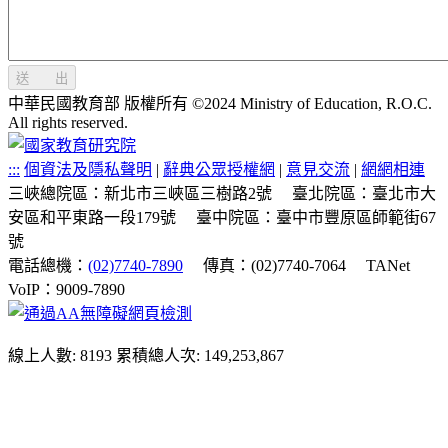
送 出
中華民國教育部 版權所有 ©2024 Ministry of Education, R.O.C.
All rights reserved.
:::
個資法及隱私聲明
|
辭典公眾授權網
|
意見交流
|
網網相連
三峽總院區：新北市三峽區三樹路2號
臺北院區：臺北市大
安區和平東路一段179號
臺中院區：臺中市豐原區師範街67
號
電話總機：
(02)7740-7890
傳真：(02)7740-7064
TANet
VoIP：9009-7890
線上人數: 8193
累積總人次: 149,253,867