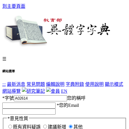
到主要頁面
☰
網站選單
:::
最新消息
常見問題
編輯說明
字典附錄
使用說明
顯示模式
網站導覽
EN
*
字號
您的稱呼
*
您的Email
*
意見性質
既有資料疑誤
建議新增
其他