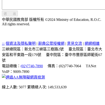
送 出
中華民國教育部 版權所有 ©2024 Ministry of Education, R.O.C.
All rights reserved.
:::
個資法及隱私聲明
|
辭典公眾授權網
|
意見交流
|
網網相連
三峽總院區：新北市三峽區三樹路2號
臺北院區：臺北市大
安區和平東路一段179號
臺中院區：臺中市豐原區師範街67
號
電話總機：
(02)7740-7890
傳真：(02)7740-7064
TANet
VoIP：9009-7890
線上人數: 5077
累積總人次: 149,533,639