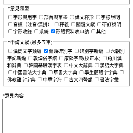
*
意見類型
字形與用字
部首與筆畫
說文釋形
字樣說明
音讀（注音/漢拼）
釋義
關鍵文獻
研訂說明
字形收錄
系統
形體資料表申請
其他
*
申請文獻
(最多五筆)
漢簡文字類編
偏類碑別字
碑別字新編
六朝別
字記新編
敦煌俗字譜
康熙字典(校正本)
角川漢
和辭典
韓國基礎漢字表
中文大辭典
漢語大字典
中國書法大字典
草書大字典
學生簡體字字典
佛教難字字典
中華字海
古文四聲韻
書法字彙
*
意見內容