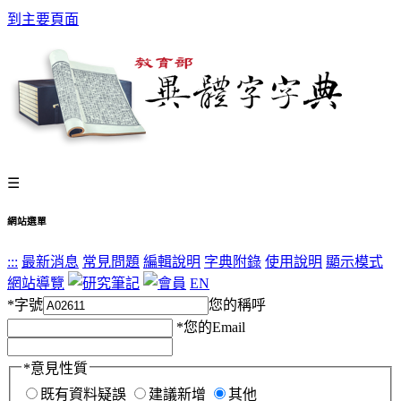
到主要頁面
☰
網站選單
:::
最新消息
常見問題
編輯說明
字典附錄
使用說明
顯示模式
網站導覽
EN
*
字號
您的稱呼
*
您的Email
*
意見性質
既有資料疑誤
建議新增
其他