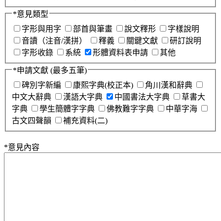
*
意見類型
字形與用字
部首與筆畫
說文釋形
字樣說明
音讀（注音/漢拼）
釋義
關鍵文獻
研訂說明
字形收錄
系統
形體資料表申請
其他
*
申請文獻
(最多五筆)
碑別字新編
康熙字典(校正本)
角川漢和辭典
中文大辭典
漢語大字典
中國書法大字典
草書大
字典
學生簡體字字典
佛教難字字典
中華字海
古文四聲韻
補充資料(二)
*
意見內容