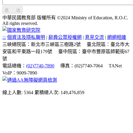
送 出
中華民國教育部 版權所有 ©2024 Ministry of Education, R.O.C.
All rights reserved.
:::
個資法及隱私聲明
|
辭典公眾授權網
|
意見交流
|
網網相連
三峽總院區：新北市三峽區三樹路2號
臺北院區：臺北市大
安區和平東路一段179號
臺中院區：臺中市豐原區師範街67
號
電話總機：
(02)7740-7890
傳真：(02)7740-7064
TANet
VoIP：9009-7890
線上人數: 5364
累積總人次: 149,476,859