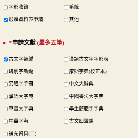
字形收錄
系統
形體資料表申請
其他
*
申請文獻
(最多五筆)
古文字類編
漢語古文字字形表
碑別字新編
康熙字典(校正本)
異體字手冊
中文大辭典
漢語大字典
中國書法大字典
草書大字典
學生簡體字字典
中華字海
古文四聲韻
補充資料(二)