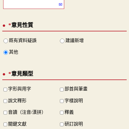
*
意見性質
既有資料疑誤
建議新增
其他
*
意見類型
字形與用字
部首與筆畫
說文釋形
字樣說明
音讀（注音/漢拼）
釋義
關鍵文獻
研訂說明