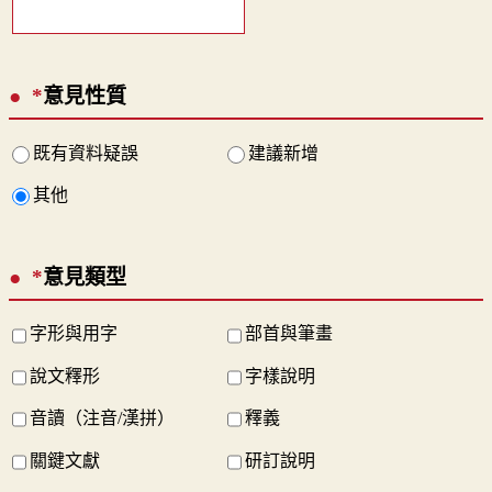
*
意見性質
既有資料疑誤
建議新增
其他
*
意見類型
字形與用字
部首與筆畫
說文釋形
字樣說明
音讀（注音/漢拼）
釋義
關鍵文獻
研訂說明