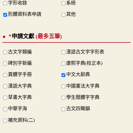
字形收錄
系統
形體資料表申請
其他
*
申請文獻
(最多五筆)
古文字類編
漢語古文字字形表
碑別字新編
康熙字典(校正本)
異體字手冊
中文大辭典
漢語大字典
中國書法大字典
草書大字典
學生簡體字字典
中華字海
古文四聲韻
補充資料(二)