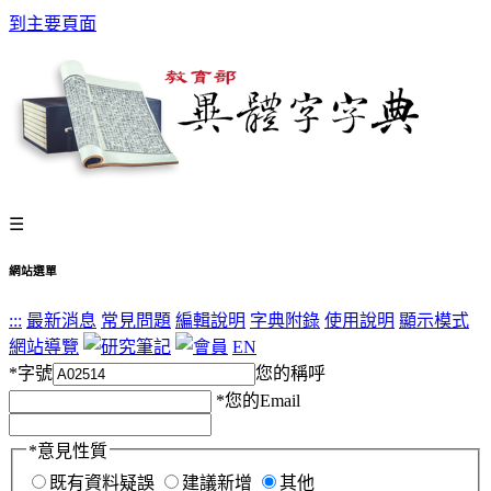
到主要頁面
☰
網站選單
:::
最新消息
常見問題
編輯說明
字典附錄
使用說明
顯示模式
網站導覽
EN
*
字號
您的稱呼
*
您的Email
*
意見性質
既有資料疑誤
建議新增
其他