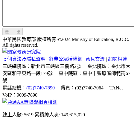
送 出
中華民國教育部 版權所有 ©2024 Ministry of Education, R.O.C.
All rights reserved.
:::
個資法及隱私聲明
|
辭典公眾授權網
|
意見交流
|
網網相連
三峽總院區：新北市三峽區三樹路2號
臺北院區：臺北市大
安區和平東路一段179號
臺中院區：臺中市豐原區師範街67
號
電話總機：
(02)7740-7890
傳真：(02)7740-7064
TANet
VoIP：9009-7890
線上人數: 5619
累積總人次: 149,615,029