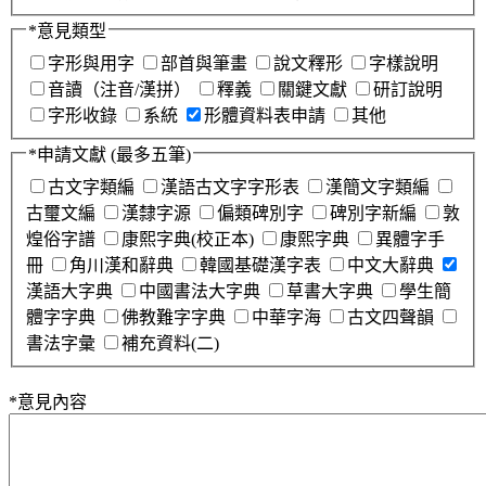
*
意見類型
字形與用字
部首與筆畫
說文釋形
字樣說明
音讀（注音/漢拼）
釋義
關鍵文獻
研訂說明
字形收錄
系統
形體資料表申請
其他
*
申請文獻
(最多五筆)
古文字類編
漢語古文字字形表
漢簡文字類編
古璽文編
漢隸字源
偏類碑別字
碑別字新編
敦
煌俗字譜
康熙字典(校正本)
康熙字典
異體字手
冊
角川漢和辭典
韓國基礎漢字表
中文大辭典
漢語大字典
中國書法大字典
草書大字典
學生簡
體字字典
佛教難字字典
中華字海
古文四聲韻
書法字彙
補充資料(二)
*
意見內容