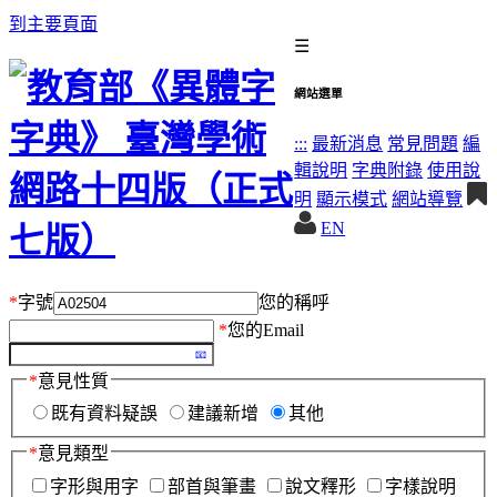
到主要頁面
☰
網站選單
:::
最新消息
常見問題
編
輯說明
字典附錄
使用說
明
顯示模式
網站導覽
EN
*
字號
您的稱呼
*
您的Email
*
意見性質
既有資料疑誤
建議新增
其他
*
意見類型
字形與用字
部首與筆畫
說文釋形
字樣說明