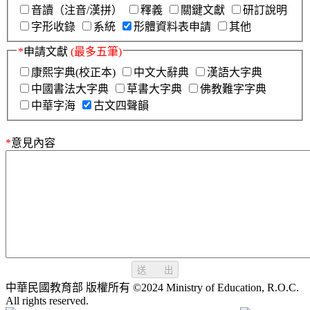
音讀（注音/漢拼）
釋義
關鍵文獻
研訂說明
字形收錄
系統
形體資料表申請
其他
*
申請文獻
(最多五筆)
康熙字典(校正本)
中文大辭典
漢語大字典
中國書法大字典
草書大字典
佛教難字字典
中華字海
古文四聲韻
*
意見內容
送 出
中華民國教育部 版權所有 ©2024 Ministry of Education, R.O.C.
All rights reserved.