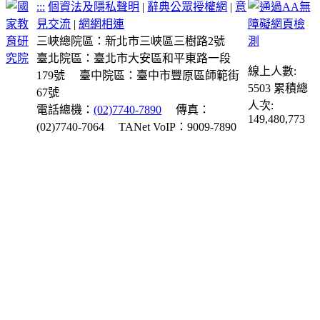
:::
個資法及隱私聲明
|
辭典公眾授權網
|
意
見交流
|
網網相連
三峽總院區：新北市三峽區三樹路2號
臺北院區：臺北市大安區和平東路一段
線上人數:
179號
臺中院區：臺中市豐原區師範街
5503
累積總
67號
人次:
電話總機：
(02)7740-7890
傳真：
149,480,773
(02)7740-7064
TANet VoIP：9009-7890