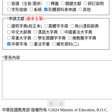
音讀（注音/漢拼）
釋義
關鍵文獻
研訂說明
字形收錄
系統
形體資料表申請
其他
*
申請文獻
(最多五筆)
康熙字典(校正本)
異體字手冊
角川漢和辭典
中文大辭典
漢語大字典
中國書法大字典
草書大字典
學生簡體字字典
佛教難字字典
中華字海
書法字彙
補充資料(二)
*
意見內容
送 出
中華民國教育部 版權所有 ©2024 Ministry of Education, R.O.C.