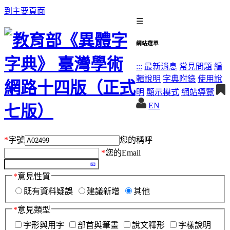
到主要頁面
☰
網站選單
:::
最新消息
常見問題
編
輯說明
字典附錄
使用說
明
顯示模式
網站導覽
EN
*
字號
您的稱呼
*
您的Email
*
意見性質
既有資料疑誤
建議新增
其他
*
意見類型
字形與用字
部首與筆畫
說文釋形
字樣說明