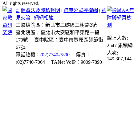
All rights reserved.
:::
個資法及隱私聲明
|
辭典公眾授權網
|
意
見交流
|
網網相連
三峽總院區：新北市三峽區三樹路2號
臺北院區：臺北市大安區和平東路一段
線上人數:
179號
臺中院區：臺中市豐原區師範街
2547
累積總
67號
人次:
電話總機：
(02)7740-7890
傳真：
149,307,144
(02)7740-7064
TANet VoIP：9009-7890