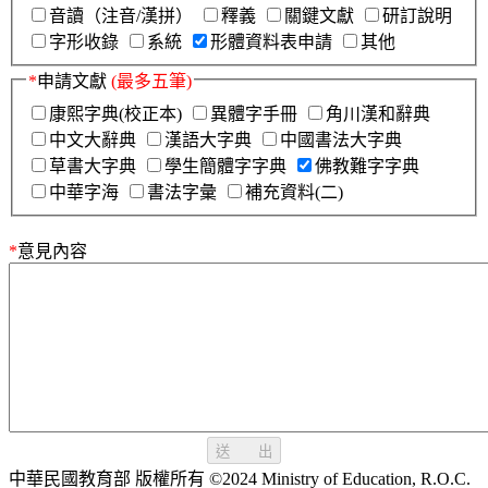
音讀（注音/漢拼）
釋義
關鍵文獻
研訂說明
字形收錄
系統
形體資料表申請
其他
*
申請文獻
(最多五筆)
康熙字典(校正本)
異體字手冊
角川漢和辭典
中文大辭典
漢語大字典
中國書法大字典
草書大字典
學生簡體字字典
佛教難字字典
中華字海
書法字彙
補充資料(二)
*
意見內容
送 出
中華民國教育部 版權所有 ©2024 Ministry of Education, R.O.C.