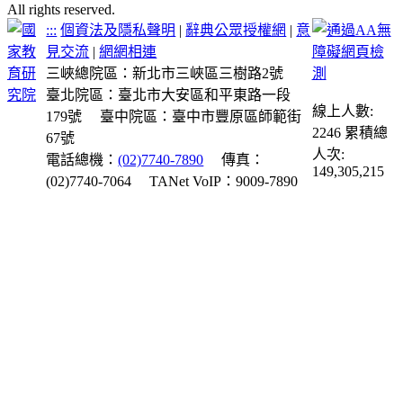
All rights reserved.
:::
個資法及隱私聲明
|
辭典公眾授權網
|
意
見交流
|
網網相連
三峽總院區：新北市三峽區三樹路2號
臺北院區：臺北市大安區和平東路一段
線上人數:
179號
臺中院區：臺中市豐原區師範街
2246
累積總
67號
人次:
電話總機：
(02)7740-7890
傳真：
149,305,215
(02)7740-7064
TANet VoIP：9009-7890