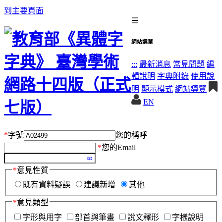
到主要頁面
☰
網站選單
:::
最新消息
常見問題
編
輯說明
字典附錄
使用說
明
顯示模式
網站導覽
EN
*
字號
您的稱呼
*
您的Email
*
意見性質
既有資料疑誤
建議新增
其他
*
意見類型
字形與用字
部首與筆畫
說文釋形
字樣說明