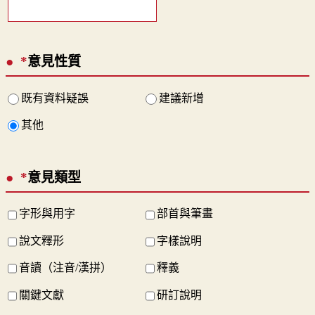
*
意見性質
既有資料疑誤
建議新增
其他
*
意見類型
字形與用字
部首與筆畫
說文釋形
字樣說明
音讀（注音/漢拼）
釋義
關鍵文獻
研訂說明