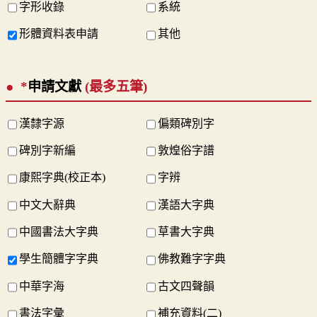
字形收錄
系統
形體資料表申請
其他
*
申請文獻
(最多五筆)
漢隸字源
偏類碑別字
碑別字新編
敦煌俗字譜
康熙字典(校正本)
字辨
中文大辭典
漢語大字典
中國書法大字典
草書大字典
學生簡體字字典
佛教難字字典
中華字海
古文四聲韻
書法字彙
補充資料(二)