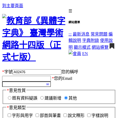
到主要頁面
☰
網站選單
:::
最新消息
常見問題
編
輯說明
字典附錄
使用說
明
顯示模式
網站導覽
EN
*
字號
您的稱呼
*
您的Email
*
意見性質
既有資料疑誤
建議新增
其他
*
意見類型
字形與用字
部首與筆畫
說文釋形
字樣說明