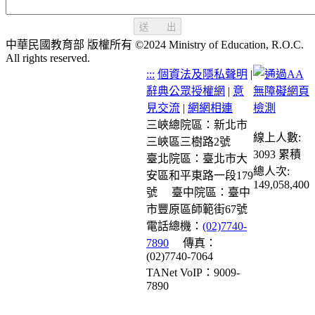
送 出
中華民國教育部 版權所有 ©2024 Ministry of Education, R.O.C.
All rights reserved.
:::
個資法及隱私聲明
|
辭典公眾授權網
|
意
見交流
|
網網相連
三峽總院區：新北市
線上人數:
三峽區三樹路2號
3093
累積
臺北院區：臺北市大
總人次:
安區和平東路一段179
149,058,400
號
臺中院區：臺中
市豐原區師範街67號
電話總機：
(02)7740-
7890
傳真：
(02)7740-7064
TANet VoIP：9009-
7890