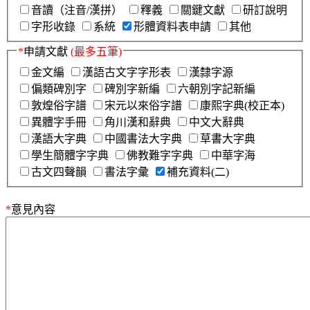
音讀（注音/漢拼）
釋義
關鍵文獻
研訂說明
字形收錄
系統
形體資料表申請
其他
*
申請文獻
(最多五筆)
金文編
漢語古文字字形表
漢隸字源
偏類碑別字
碑別字新編
六朝別字記新編
敦煌俗字譜
宋元以來俗字譜
康熙字典(校正本)
異體字手冊
角川漢和辭典
中文大辭典
漢語大字典
中國書法大字典
草書大字典
學生簡體字字典
佛教難字字典
中華字海
古文四聲韻
書法字彙
補充資料(二)
*
意見內容