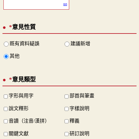
*
意見性質
既有資料疑誤
建議新增
其他
*
意見類型
字形與用字
部首與筆畫
說文釋形
字樣說明
音讀（注音/漢拼）
釋義
關鍵文獻
研訂說明