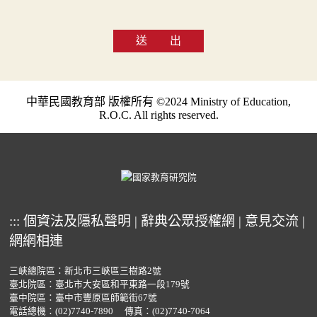
送 出
中華民國教育部 版權所有 ©2024 Ministry of Education,
R.O.C. All rights reserved.
:::
個資法及隱私聲明
|
辭典公眾授權網
|
意見交流
|
網網相連
三峽總院區：新北市三峽區三樹路2號
臺北院區：臺北市大安區和平東路一段179號
臺中院區：臺中市豐原區師範街67號
電話總機：
(02)7740-7890
傳真：(02)7740-7064