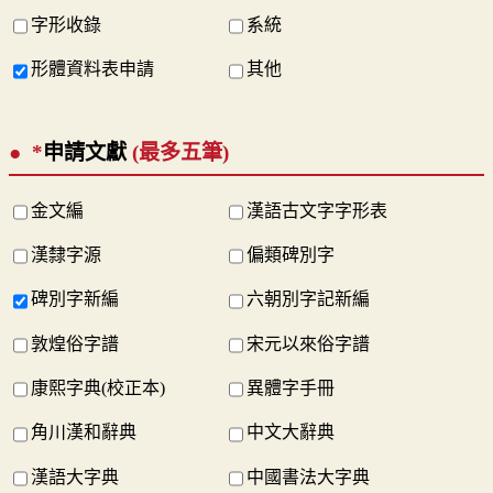
字形收錄
系統
形體資料表申請
其他
*
申請文獻
(最多五筆)
金文編
漢語古文字字形表
漢隸字源
偏類碑別字
碑別字新編
六朝別字記新編
敦煌俗字譜
宋元以來俗字譜
康熙字典(校正本)
異體字手冊
角川漢和辭典
中文大辭典
漢語大字典
中國書法大字典