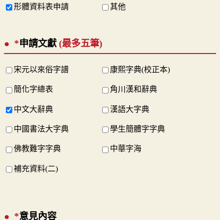
形體資料表申請
其他
*
申請文獻
(最多五筆)
宋元以來俗字譜
康熙字典(校正本)
簡化字總表
角川漢和辭典
中文大辭典
漢語大字典
中國書法大字典
學生簡體字字典
佛教難字字典
中華字海
補充資料(二)
*
意見內容