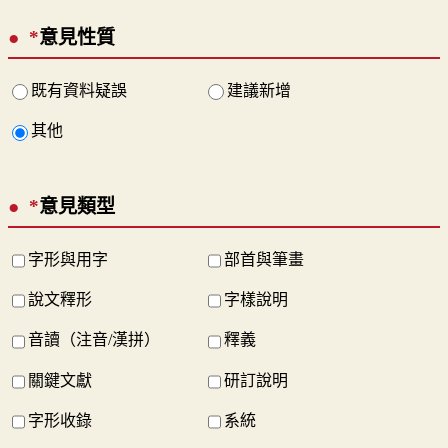
*
意見性質
既有資料疑誤
建議新增
其他
*
意見類型
字形與用字
部首與筆畫
說文釋形
字樣說明
音讀（注音/漢拼）
釋義
關鍵文獻
研訂說明
字形收錄
系統