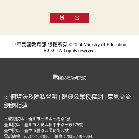
送 出
中華民國教育部 版權所有 ©2024 Ministry of Education,
R.O.C. All rights reserved.
:::
個資法及隱私聲明
|
辭典公眾授權網
|
意見交流
|
網網相連
三峽總院區：新北市三峽區三樹路2號
臺北院區：臺北市大安區和平東路一段179號
臺中院區：臺中市豐原區師範街67號
電話總機：
(02)7740-7890
傳真：(02)7740-7064