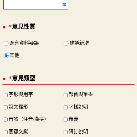
*
意見性質
既有資料疑誤
建議新增
其他
*
意見類型
字形與用字
部首與筆畫
說文釋形
字樣說明
音讀（注音/漢拼）
釋義
關鍵文獻
研訂說明