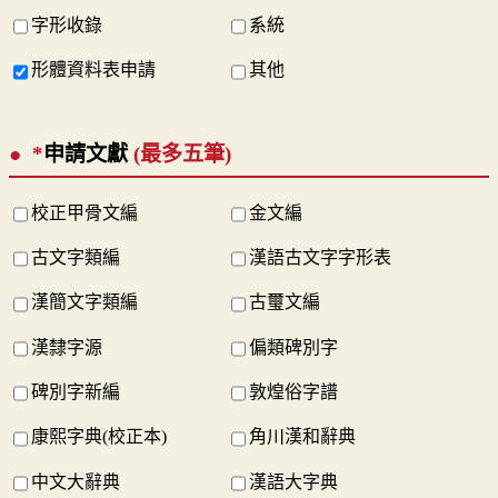
字形收錄
系統
形體資料表申請
其他
*
申請文獻
(最多五筆)
校正甲骨文編
金文編
古文字類編
漢語古文字字形表
漢簡文字類編
古璽文編
漢隸字源
偏類碑別字
碑別字新編
敦煌俗字譜
康熙字典(校正本)
角川漢和辭典
中文大辭典
漢語大字典