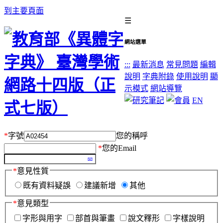
到主要頁面
☰
網站選單
:::
最新消息
常見問題
編輯
說明
字典附錄
使用說明
顯
示模式
網站導覽
EN
*
字號
您的稱呼
*
您的Email
*
意見性質
既有資料疑誤
建議新增
其他
*
意見類型
字形與用字
部首與筆畫
說文釋形
字樣說明