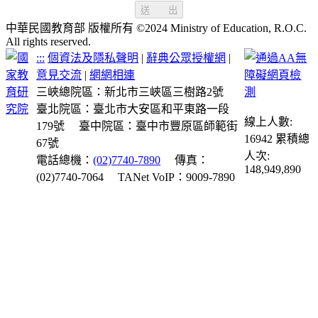
送 出
中華民國教育部 版權所有 ©2024 Ministry of Education, R.O.C.
All rights reserved.
:::
個資法及隱私聲明
|
辭典公眾授權網
|
意見交流
|
網網相連
三峽總院區：新北市三峽區三樹路2號
臺北院區：臺北市大安區和平東路一段
線上人數:
179號
臺中院區：臺中市豐原區師範街
16942
累積總
67號
人次:
電話總機：
(02)7740-7890
傳真：
148,949,890
(02)7740-7064
TANet VoIP：9009-7890