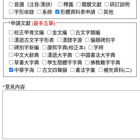
音讀（注音/漢拼）
釋義
關鍵文獻
研訂說明
字形收錄
系統
形體資料表申請
其他
*
申請文獻
(最多五筆)
校正甲骨文編
金文編
古文字類編
漢語古文字字形表
漢隸字源
偏類碑別字
碑別字新編
康熙字典(校正本)
字辨
中文大辭典
漢語大字典
中國書法大字典
草書大字典
學生簡體字字典
佛教難字字典
中華字海
古文四聲韻
書法字彙
補充資料(二)
*
意見內容