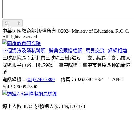
送 出
中華民國教育部 版權所有 ©2024 Ministry of Education, R.O.C.
All rights reserved.
:::
個資法及隱私聲明
|
辭典公眾授權網
|
意見交流
|
網網相連
三峽總院區：新北市三峽區三樹路2號
臺北院區：臺北市大
安區和平東路一段179號
臺中院區：臺中市豐原區師範街67
號
電話總機：
(02)7740-7890
傳真：(02)7740-7064
TANet
VoIP：9009-7890
線上人數: 8765
累積總人次: 149,176,378