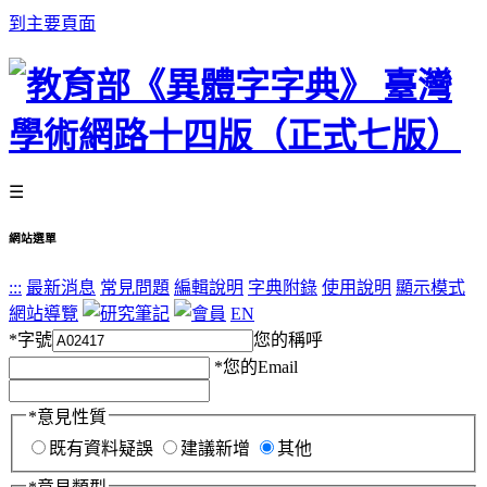
到主要頁面
☰
網站選單
:::
最新消息
常見問題
編輯說明
字典附錄
使用說明
顯示模式
網站導覽
EN
*
字號
您的稱呼
*
您的Email
*
意見性質
既有資料疑誤
建議新增
其他