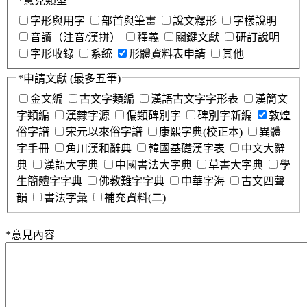
*
意見類型
字形與用字
部首與筆畫
說文釋形
字樣說明
音讀（注音/漢拼）
釋義
關鍵文獻
研訂說明
字形收錄
系統
形體資料表申請
其他
*
申請文獻
(最多五筆)
金文編
古文字類編
漢語古文字字形表
漢簡文
字類編
漢隸字源
偏類碑別字
碑別字新編
敦煌
俗字譜
宋元以來俗字譜
康熙字典(校正本)
異體
字手冊
角川漢和辭典
韓國基礎漢字表
中文大辭
典
漢語大字典
中國書法大字典
草書大字典
學
生簡體字字典
佛教難字字典
中華字海
古文四聲
韻
書法字彙
補充資料(二)
*
意見內容