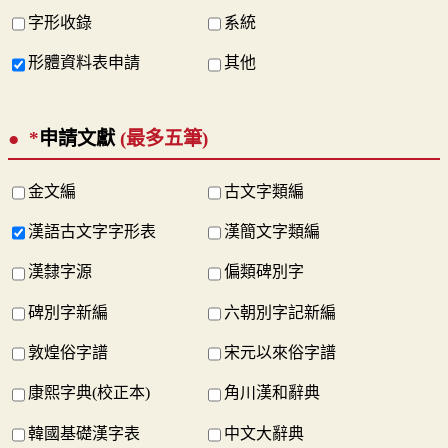
字形收錄
系統
形體資料表申請
其他
*
申請文獻
(最多五筆)
金文編
古文字類編
漢語古文字字形表
漢簡文字類編
漢隸字源
偏類碑別字
碑別字新編
六朝別字記新編
敦煌俗字譜
宋元以來俗字譜
康熙字典(校正本)
角川漢和辭典
韓國基礎漢字表
中文大辭典