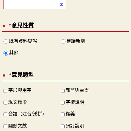
*
意見性質
既有資料疑誤
建議新增
其他
*
意見類型
字形與用字
部首與筆畫
說文釋形
字樣說明
音讀（注音/漢拼）
釋義
關鍵文獻
研訂說明