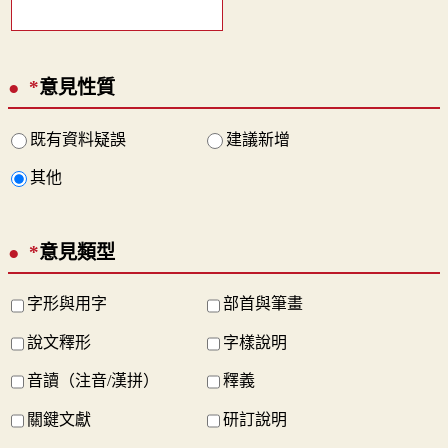
*
意見性質
既有資料疑誤
建議新增
其他
*
意見類型
字形與用字
部首與筆畫
說文釋形
字樣說明
音讀（注音/漢拼）
釋義
關鍵文獻
研訂說明