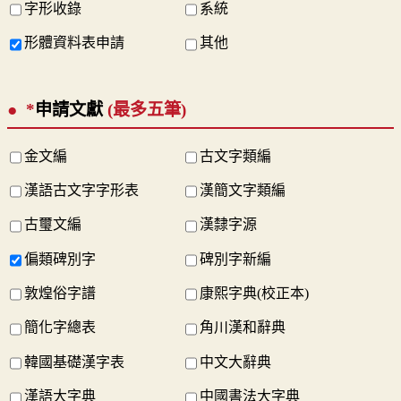
字形收錄
系統
形體資料表申請
其他
*
申請文獻
(最多五筆)
金文編
古文字類編
漢語古文字字形表
漢簡文字類編
古璽文編
漢隸字源
偏類碑別字
碑別字新編
敦煌俗字譜
康熙字典(校正本)
簡化字總表
角川漢和辭典
韓國基礎漢字表
中文大辭典
漢語大字典
中國書法大字典