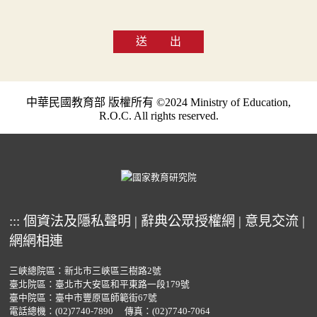
送 出
中華民國教育部 版權所有 ©2024 Ministry of Education,
R.O.C. All rights reserved.
:::
個資法及隱私聲明
|
辭典公眾授權網
|
意見交流
|
網網相連
三峽總院區：新北市三峽區三樹路2號
臺北院區：臺北市大安區和平東路一段179號
臺中院區：臺中市豐原區師範街67號
電話總機：
(02)7740-7890
傳真：(02)7740-7064