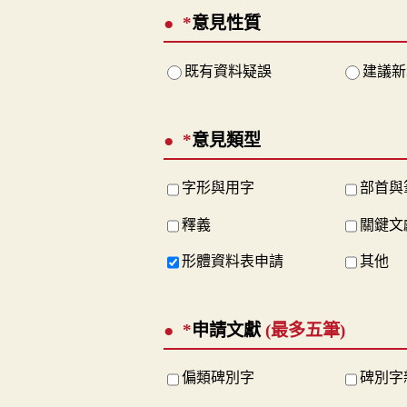
*
意見性質
既有資料疑誤
建議新
*
意見類型
字形與用字
部首與
釋義
關鍵文
形體資料表申請
其他
*
申請文獻
(最多五筆)
偏類碑別字
碑別字