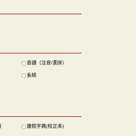
音讀（注音/漢拼）
系統
譜
康熙字典(校正本)