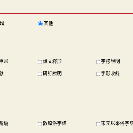
增
其他
筆畫
說文釋形
字樣說明
獻
研訂說明
字形收錄
新編
敦煌俗字譜
宋元以來俗字