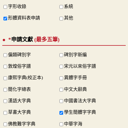
字形收錄
系統
形體資料表申請
其他
*
申請文獻
(最多五筆)
偏類碑別字
碑別字新編
敦煌俗字譜
宋元以來俗字譜
康熙字典(校正本)
異體字手冊
簡化字總表
中文大辭典
漢語大字典
中國書法大字典
草書大字典
學生簡體字字典
佛教難字字典
中華字海