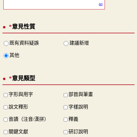
*
意見性質
既有資料疑誤
建議新增
其他
*
意見類型
字形與用字
部首與筆畫
說文釋形
字樣說明
音讀（注音/漢拼）
釋義
關鍵文獻
研訂說明