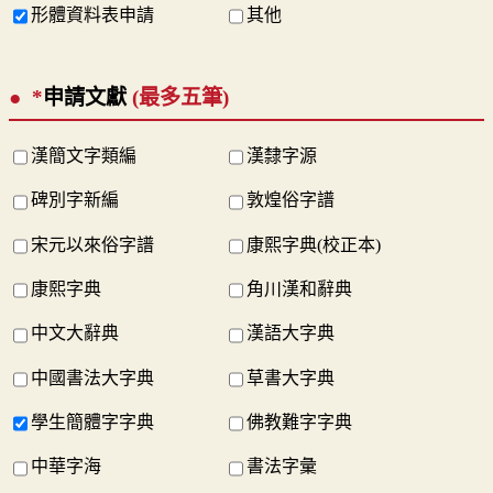
形體資料表申請
其他
*
申請文獻
(最多五筆)
漢簡文字類編
漢隸字源
碑別字新編
敦煌俗字譜
宋元以來俗字譜
康熙字典(校正本)
康熙字典
角川漢和辭典
中文大辭典
漢語大字典
中國書法大字典
草書大字典
學生簡體字字典
佛教難字字典
中華字海
書法字彙