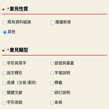
*
意見性質
既有資料疑誤
建議新增
其他
*
意見類型
字形與用字
部首與筆畫
說文釋形
字樣說明
音讀（注音/漢拼）
釋義
關鍵文獻
研訂說明
字形收錄
系統