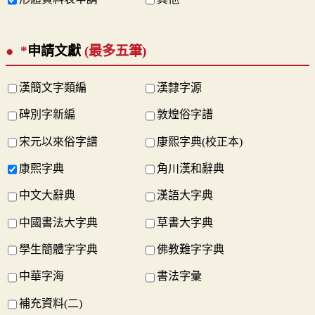
*
申請文獻
(最多五筆)
漢簡文字類編
漢隸字源
碑別字新編
敦煌俗字譜
宋元以來俗字譜
康熙字典(校正本)
康熙字典
角川漢和辭典
中文大辭典
漢語大字典
中國書法大字典
草書大字典
學生簡體字字典
佛教難字字典
中華字海
書法字彙
補充資料(二)