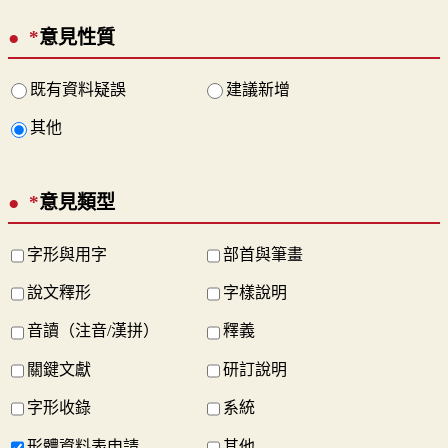
*
意見性質
既有資料疑誤
建議新增
其他
*
意見類型
字形與用字
部首與筆畫
說文釋形
字樣說明
音讀（注音/漢拼）
釋義
關鍵文獻
研訂說明
字形收錄
系統
形體資料表申請
其他