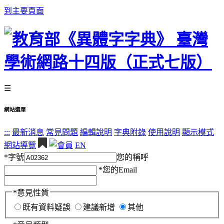
到主要頁面
☰
網站選單
:::
最新消息
常見問題
編輯說明
字典附錄
使用說明
顯示模式
網站導覽
EN
*
字號
您的稱呼
*
您的Email
*
意見性質
既有資料疑誤
建議新增
其他