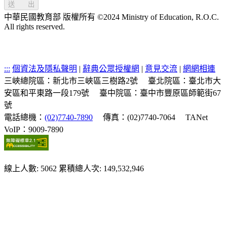
送 出
中華民國教育部 版權所有 ©2024 Ministry of Education, R.O.C.
All rights reserved.
:::
個資法及隱私聲明
|
辭典公眾授權網
|
意見交流
|
網網相連
三峽總院區：新北市三峽區三樹路2號
臺北院區：臺北市大
安區和平東路一段179號
臺中院區：臺中市豐原區師範街67
號
電話總機：
(02)7740-7890
傳真：(02)7740-7064
TANet
VoIP：9009-7890
線上人數: 5062
累積總人次: 149,532,946