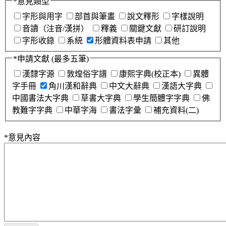
*
意見類型
字形與用字
部首與筆畫
說文釋形
字樣說明
音讀（注音/漢拼）
釋義
關鍵文獻
研訂說明
字形收錄
系統
形體資料表申請
其他
*
申請文獻
(最多五筆)
漢隸字源
敦煌俗字譜
康熙字典(校正本)
異體
字手冊
角川漢和辭典
中文大辭典
漢語大字典
中國書法大字典
草書大字典
學生簡體字字典
佛
教難字字典
中華字海
書法字彙
補充資料(二)
*
意見內容