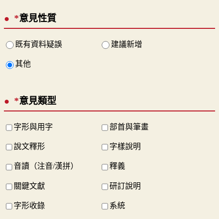
*
意見性質
既有資料疑誤
建議新增
其他
*
意見類型
字形與用字
部首與筆畫
說文釋形
字樣說明
音讀（注音/漢拼）
釋義
關鍵文獻
研訂說明
字形收錄
系統