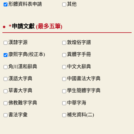
形體資料表申請
其他
*
申請文獻
(最多五筆)
漢隸字源
敦煌俗字譜
康熙字典(校正本)
異體字手冊
角川漢和辭典
中文大辭典
漢語大字典
中國書法大字典
草書大字典
學生簡體字字典
佛教難字字典
中華字海
書法字彙
補充資料(二)